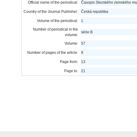
Official name of the periodical:
Časopis Slezského zemského m
Country of the Journal Publisher:
Česká republika
Volume of the periodical:
1
Number of periodical in the
série B
volume:
Volume:
57
Number of pages of the article:
9
Page from:
13
Page to:
21