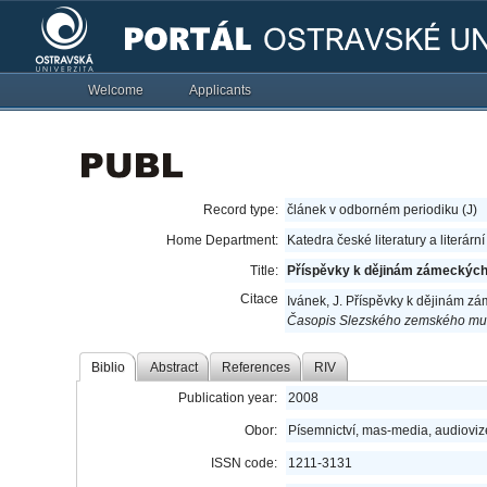
Welcome
Applicants
Record type:
článek v odborném periodiku (J)
Home Department:
Katedra české literatury a literárn
Title:
Příspěvky k dějinám zámeckých sí
Citace
Ivánek, J. Příspěvky k dějinám zám
Časopis Slezského zemského m
Biblio
Abstract
References
RIV
Publication year:
2008
Obor:
Písemnictví, mas-media, audioviz
ISSN code:
1211-3131