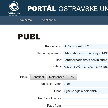
Welcome
Applicants
Record type:
stať ve sborníku (D)
Home Department:
Ústav laboratorní medicíny (1143
Title:
Sentinel node detection in midle 
Citace
Klát, J., Ševčík, L., Gráf, P., Kolib
Biblio
Abstract
References
RIV
Publication year:
2006
Obor:
Gynekologie a porodnictví
Number of pages:
Page from: