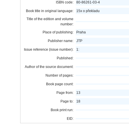
ISBN code:
80-86261-03-4
Book title in original language:
15x o překladu
Title of the edition and volume
number:
Place of publishing:
Praha
Publisher name:
JTP
Issue reference (issue number):
1:
Published:
Author of the source document:
Number of pages:
Book page count:
Page from:
13
Page to:
18
Book print run:
EID: