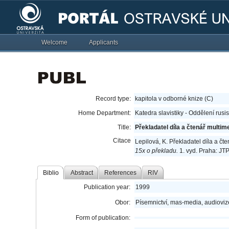
Welcome
Applicants
Record type:
kapitola v odborné knize (C)
Home Department:
Katedra slavistiky - Oddělení rusi
Title:
Překladatel díla a čtenář multim
Citace
Lepilová, K. Překladatel díla a č
15x o překladu.
1. vyd. Praha: JTP
Biblio
Abstract
References
RIV
Publication year:
1999
Obor:
Písemnictví, mas-media, audioviz
Form of publication: