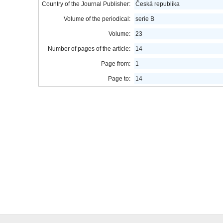
Country of the Journal Publisher:
Česká republika
Volume of the periodical:
serie B
Volume:
23
Number of pages of the article:
14
Page from:
1
Page to:
14