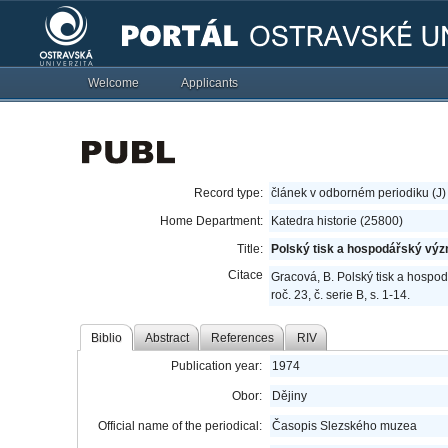
Welcome
Applicants
Record type:
článek v odborném periodiku (J)
Home Department:
Katedra historie (25800)
Title:
Polský tisk a hospodářský vý
Citace
Gracová, B. Polský tisk a hosp
roč. 23, č. serie B, s. 1-14.
Biblio
Abstract
References
RIV
Publication year:
1974
Obor:
Dějiny
Official name of the periodical:
Časopis Slezského muzea