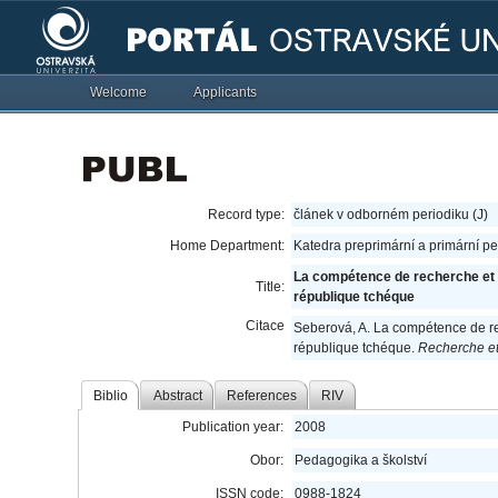
Welcome
Applicants
Record type:
článek v odborném periodiku (J)
Home Department:
Katedra preprimární a primární p
La compétence de recherche et 
Title:
république tchéque
Citace
Seberová, A. La compétence de re
république tchéque.
Recherche et
Biblio
Abstract
References
RIV
Publication year:
2008
Obor:
Pedagogika a školství
ISSN code:
0988-1824