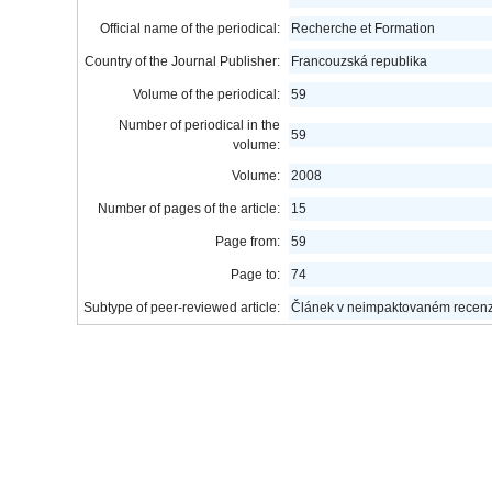
Official name of the periodical:
Recherche et Formation
Country of the Journal Publisher:
Francouzská republika
Volume of the periodical:
59
Number of periodical in the
59
volume:
Volume:
2008
Number of pages of the article:
15
Page from:
59
Page to:
74
Subtype of peer-reviewed article:
Článek v neimpaktovaném recen