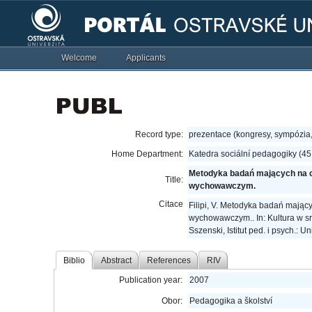
Welcome
Applicants
Record type:
prezentace (kongresy, sympózia
Home Department:
Katedra sociální pedagogiky (4
Metodyka badań mających na cel
Title:
wychowawczym.
Citace
Filipi, V. Metodyka badań mającyc
wychowawczym.. In: Kultura w s
Sszenski, Istitut ped. i psych.: 
Biblio
Abstract
References
RIV
Publication year:
2007
Obor:
Pedagogika a školství