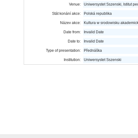
Venue:
Uniwersystet Sszenski, Istitut ped
Stát konání akce:
Polská republika
Název akce:
Kultura w srodowisku akademick
Date from:
Invalid Date
Date to:
Invalid Date
Type of presentation:
Přednáška
Institution:
Uniwersystet Sszenski