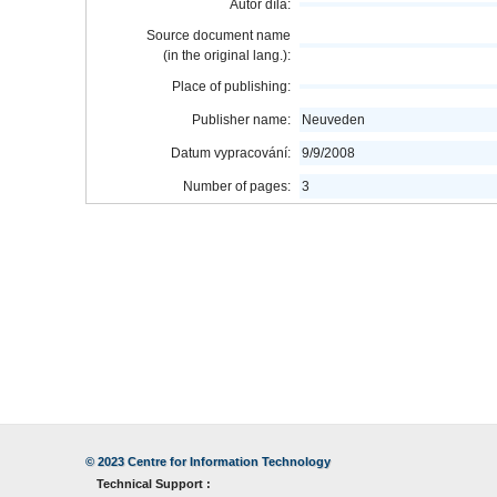
Autor díla:
Source document name
(in the original lang.):
Place of publishing:
Publisher name:
Neuveden
Datum vypracování:
9/9/2008
Number of pages:
3
© 2023
Centre for Information Technology
Technical Support :