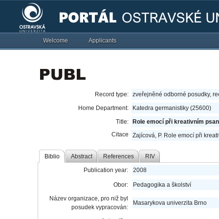
Welcome
Applicants
Record type:
zveřejněné odborné posudky, r
Home Department:
Katedra germanistiky (25600)
Title:
Role emocí při kreativním psan
Citace
Zajícová, P. Role emocí při krea
Biblio
Abstract
References
RIV
Publication year:
2008
Obor:
Pedagogika a školství
Název organizace, pro niž byl
Masarykova univerzita Brno
posudek vypracován: