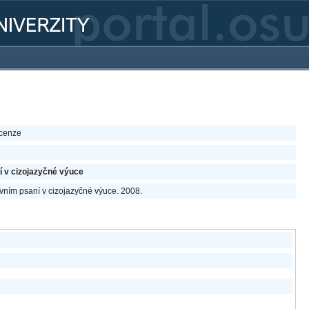
ecenze
í v cizojazyčné výuce
tivním psaní v cizojazyčné výuce. 2008.