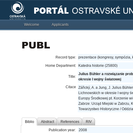
Welcome
Applicants
Record type:
prezentace (kongresy, sympózia,
Home Department:
Katedra historie (25800)
Julius Bühler a rozwiązanie pr
Title:
okresie I wojny światowej
Citace
Zářický, A. a Jung, J. Julius Bü
Lichnowskich w okresie I wojny ś
Europy Środkowej pt. Korzenie w
Zabrze: Urząd Miejski w Zabrzu, 
Towarzystwo Historyczne / Oddzia
Biblio
Abstract
References
RIV
Publication year:
2008