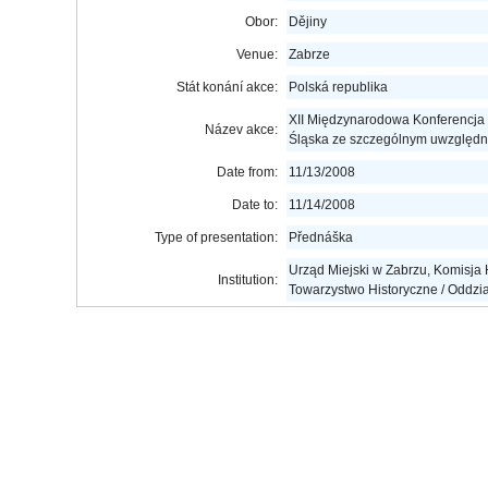
Obor:
Dějiny
Venue:
Zabrze
Stát konání akce:
Polská republika
XII Międzynarodowa Konferencja 
Název akce:
Śląska ze szczególnym uwzględn
Date from:
11/13/2008
Date to:
11/14/2008
Type of presentation:
Přednáška
Urząd Miejski w Zabrzu, Komisja 
Institution:
Towarzystwo Historyczne / Oddzi