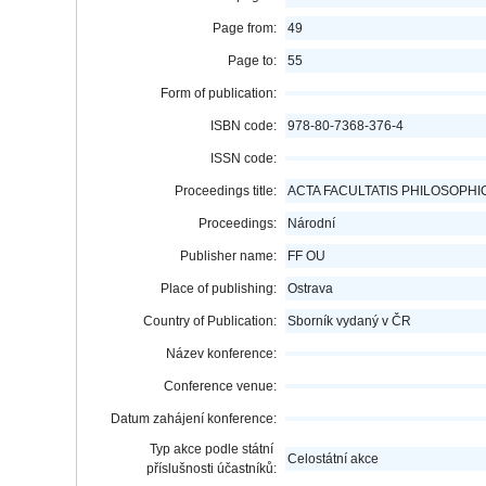
Page from:
49
Page to:
55
Form of publication:
ISBN code:
978-80-7368-376-4
ISSN code:
Proceedings title:
ACTA FACULTATIS PHILOSOPHI
Proceedings:
Národní
Publisher name:
FF OU
Place of publishing:
Ostrava
Country of Publication:
Sborník vydaný v ČR
Název konference:
Conference venue:
Datum zahájení konference:
Typ akce podle státní
Celostátní akce
příslušnosti účastníků: