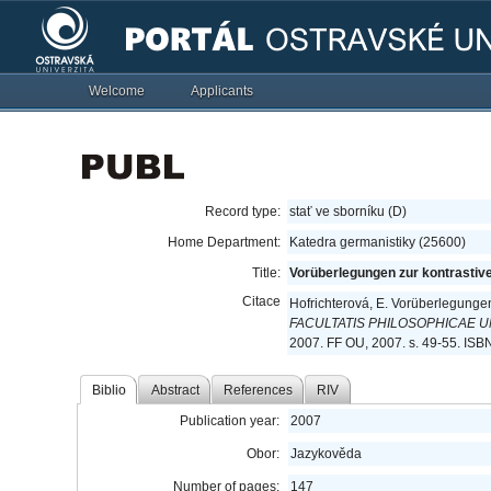
Welcome
Applicants
Record type:
stať ve sborníku (D)
Home Department:
Katedra germanistiky (25600)
Title:
Vorüberlegungen zur kontrastiv
Citace
Hofrichterová, E. Vorüberlegunge
FACULTATIS PHILOSOPHICAE U
2007. FF OU, 2007. s. 49-55. IS
Biblio
Abstract
References
RIV
Publication year:
2007
Obor:
Jazykověda
Number of pages:
147