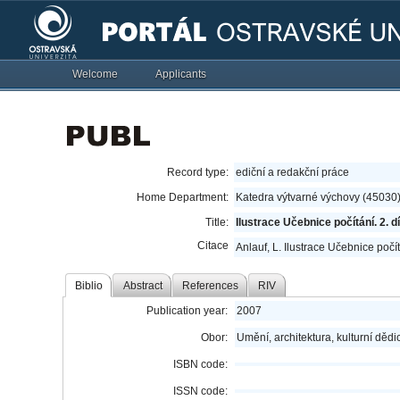
Welcome
Applicants
Record type:
ediční a redakční práce
Home Department:
Katedra výtvarné výchovy (45030
Title:
Ilustrace Učebnice počítání. 2. dí
Citace
Anlauf, L. Ilustrace Učebnice počítá
Biblio
Abstract
References
RIV
Publication year:
2007
Obor:
Umění, architektura, kulturní dědic
ISBN code:
ISSN code: