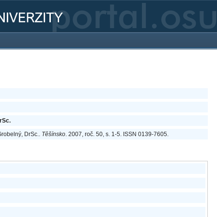
rSc.
Grobelný, DrSc..
Těšínsko
. 2007, roč. 50, s. 1-5. ISSN 0139-7605.