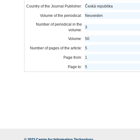
Country of the Journal Publisher:
Česká republika
Volume of the periodical:
Neuveden
Number of periodical in the
3
volume:
Volume:
50
Number of pages of the article:
5
Page from:
1
Page to:
5
© 2023
Centre for Information Technology