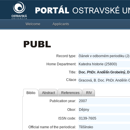
Welcome
Applicants
Record type:
článek v odborném periodiku (J)
Home Department:
Katedra historie (25800)
Title:
Doc. PhDr. Andělín Grobelný, D
Citace
Gracová, B. Doc. PhDr. Andělín 
Biblio
Abstract
References
RIV
Publication year:
2007
Obor:
Dějiny
ISSN code:
0139-7605
Official name of the periodical:
Těšínsko