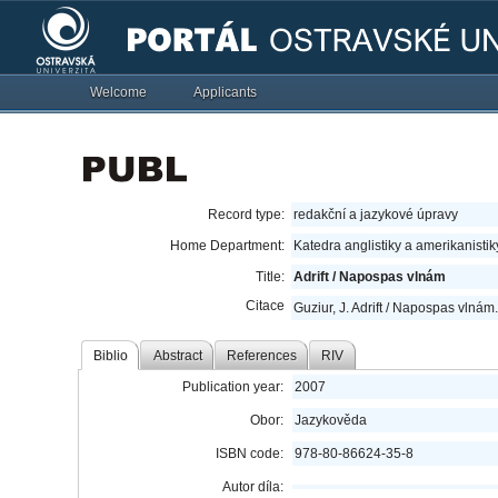
Welcome
Applicants
Record type:
redakční a jazykové úpravy
Home Department:
Katedra anglistiky a amerikanisti
Title:
Adrift / Napospas vlnám
Citace
Guziur, J. Adrift / Napospas vlnám
Biblio
Abstract
References
RIV
Publication year:
2007
Obor:
Jazykověda
ISBN code:
978-80-86624-35-8
Autor díla: