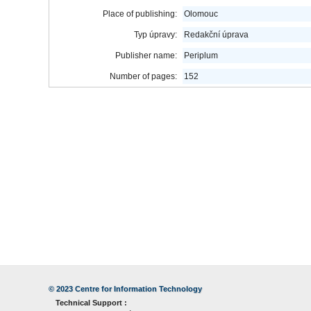
Place of publishing:
Olomouc
Typ úpravy:
Redakční úprava
Publisher name:
Periplum
Number of pages:
152
© 2023
Centre for Information Technology
Technical Support :