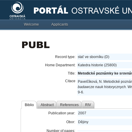
Welcome
Applicants
Record type:
stať ve sborníku (D)
Home Department:
Katedra historie (25800)
Title:
Metodické poznámky ke srovnáv
Citace
Pavelčíková, N. Metodické poznám
badawcze nauk historycznych.
Wro
9-6.
Biblio
Abstract
References
RIV
Publication year:
2007
Obor:
Dějiny
Number of pages: