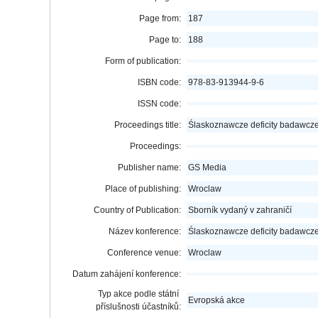
Page from:
187
Page to:
188
Form of publication:
ISBN code:
978-83-913944-9-6
ISSN code:
Proceedings title:
Ślaskoznawcze deficity badawcze
Proceedings:
Publisher name:
GS Media
Place of publishing:
Wroclaw
Country of Publication:
Sborník vydaný v zahraničí
Název konference:
Ślaskoznawcze deficity badawcze
Conference venue:
Wroclaw
Datum zahájení konference:
Typ akce podle státní
Evropská akce
příslušnosti účastníků: