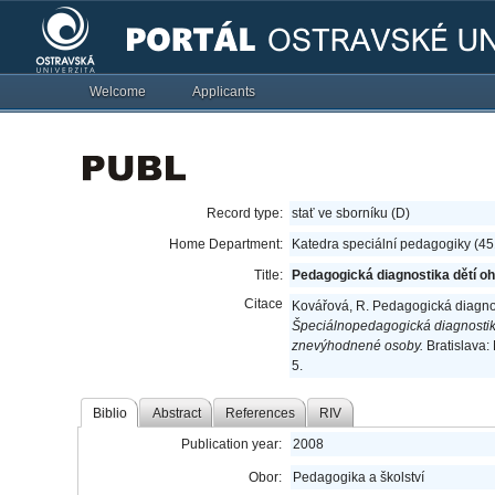
Welcome
Applicants
Record type:
stať ve sborníku (D)
Home Department:
Katedra speciální pedagogiky (4
Title:
Pedagogická diagnostika dětí o
Citace
Kovářová, R. Pedagogická diagnos
Špeciálnopedagogická diagnostik
znevýhodnené osoby.
Bratislava:
5.
Biblio
Abstract
References
RIV
Publication year:
2008
Obor:
Pedagogika a školství