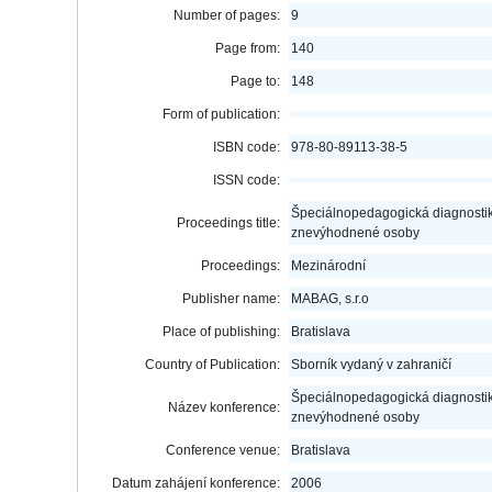
Number of pages:
9
Page from:
140
Page to:
148
Form of publication:
ISBN code:
978-80-89113-38-5
ISSN code:
Špeciálnopedagogická diagnostik
Proceedings title:
znevýhodnené osoby
Proceedings:
Mezinárodní
Publisher name:
MABAG, s.r.o
Place of publishing:
Bratislava
Country of Publication:
Sborník vydaný v zahraničí
Špeciálnopedagogická diagnostik
Název konference:
znevýhodnené osoby
Conference venue:
Bratislava
Datum zahájení konference:
2006