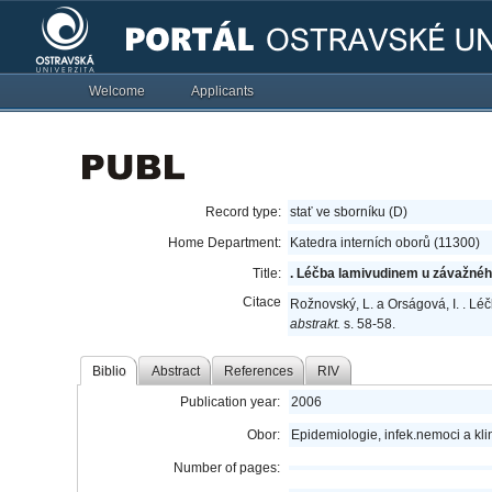
Welcome
Applicants
Record type:
stať ve sborníku (D)
Home Department:
Katedra interních oborů (11300)
Title:
. Léčba lamivudinem u závažného
Citace
Rožnovský, L. a Orságová, I. . L
abstrakt.
s. 58-58.
Biblio
Abstract
References
RIV
Publication year:
2006
Obor:
Epidemiologie, infek.nemoci a kli
Number of pages: