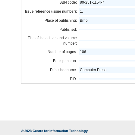
ISBN code:
80-251-1154-7
Issue reference (issue number):
1.
Place of publishing:
Brno
Published:
Title of the edition and volume
number:
Number of pages:
106
Book print run:
Publisher name:
Computer Press
EID:
© 2023
Centre for Information Technology