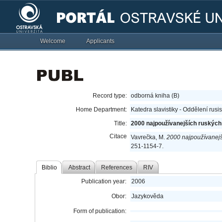
Welcome
Applicants
Record type:
odborná kniha (B)
Home Department:
Katedra slavistiky - Oddělení rusi
Title:
2000 najpoužívanejších ruských
Citace
Vavrečka, M.
2000 najpoužívanejš
251-1154-7.
Biblio
Abstract
References
RIV
Publication year:
2006
Obor:
Jazykověda
Form of publication: