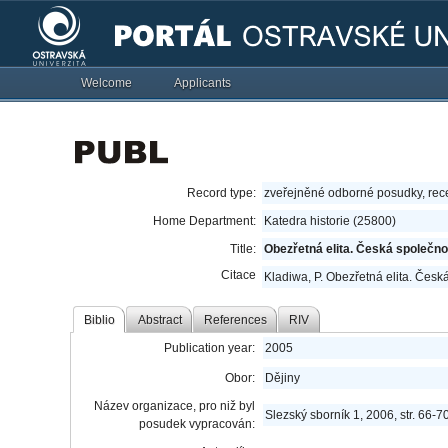
Welcome
Applicants
Record type:
zveřejněné odborné posudky, re
Home Department:
Katedra historie (25800)
Title:
Obezřetná elita. Česká společno
Citace
Kladiwa, P. Obezřetná elita. Česk
Biblio
Abstract
References
RIV
Publication year:
2005
Obor:
Dějiny
Název organizace, pro niž byl
Slezský sborník 1, 2006, str. 66-7
posudek vypracován: