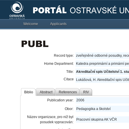
Welcome
Applicants
Record type:
zveřejněné odborné posudky, re
Home Department:
Katedra preprimární a primární p
Title:
Akreditační spis Učitelství 1. st
Citace
Lukášová, H. Akreditační spis Učit
Biblio
Abstract
References
RIV
Publication year:
2006
Obor:
Pedagogika a školství
Název organizace, pro niž byl
Pracovní skupina AK VČR
posudek vypracován: