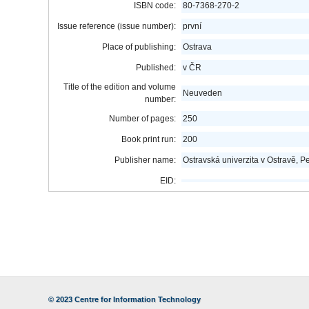
ISBN code:
80-7368-270-2
Issue reference (issue number):
první
Place of publishing:
Ostrava
Published:
v ČR
Title of the edition and volume
Neuveden
number:
Number of pages:
250
Book print run:
200
Publisher name:
Ostravská univerzita v Ostravě, P
EID:
© 2023
Centre for Information Technology