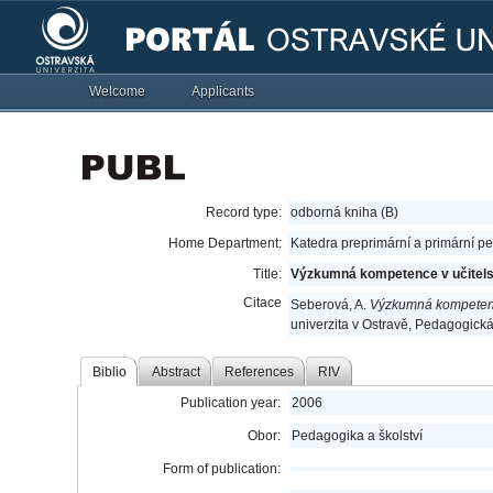
Welcome
Applicants
Record type:
odborná kniha (B)
Home Department:
Katedra preprimární a primární p
Title:
Výzkumná kompetence v učitelsk
Citace
Seberová, A.
Výzkumná kompetence 
univerzita v Ostravě, Pedagogická
Biblio
Abstract
References
RIV
Publication year:
2006
Obor:
Pedagogika a školství
Form of publication: