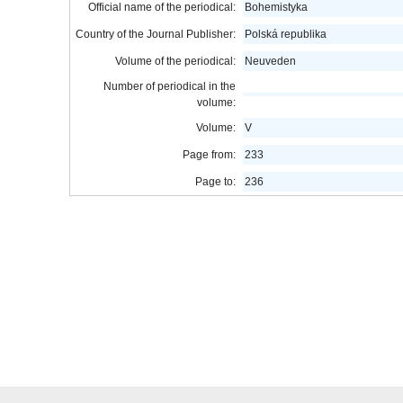
Official name of the periodical:
Bohemistyka
Country of the Journal Publisher:
Polská republika
Volume of the periodical:
Neuveden
Number of periodical in the
volume:
Volume:
V
Page from:
233
Page to:
236