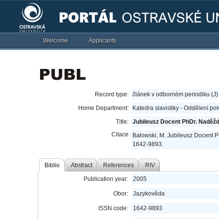
Welcome
Applicants
Record type:
článek v odborném periodiku (J)
Home Department:
Katedra slavistiky - Oddělení pol
Title:
Jubileusz Docent PhDr. Naděžd
Citace
Balowski, M. Jubileusz Docent P
1642-9893.
Biblio
Abstract
References
RIV
Publication year:
2005
Obor:
Jazykověda
ISSN code:
1642-9893