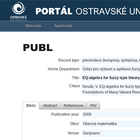
Welcome
Applicants
Record type:
prezentace (kongresy, sympózia,
Home Department:
Ústav pro výzkum a aplikace fuzz
Title:
EQ-algebra for fuzzy type theory
Citace
Novák, V. EQ-algebra for fuzzy typ
Foundations of Many-Valued Reas
Biblio
Abstract
References
RIV
Publication year:
2006
Obor:
Obecná matematika
Venue:
Gargnano