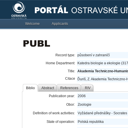
Welcome
Applicants
Record type:
působení v zahraničí
Home Department:
Katedra biologie a ekologie (31
Title:
Akademia Techniczno-Humanist
Citace
Ďuriš, Z. Akademia Techniczno-H
Biblio
Abstract
References
RIV
Publication year:
2006
Obor:
Zoologie
Definition of work activities:
Vyžádané přednášky - Socrates
State of operation:
Polská republika