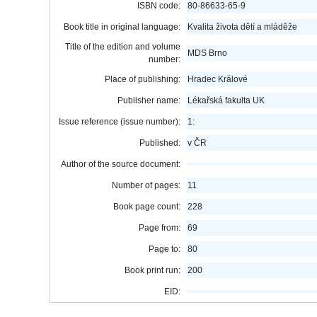
ISBN code:
80-86633-65-9
Book title in original language:
Kvalita života dětí a mláděže
Title of the edition and volume
MDS Brno
number:
Place of publishing:
Hradec Králové
Publisher name:
Lékařská fakulta UK
Issue reference (issue number):
1:
Published:
v ČR
Author of the source document:
Number of pages:
11
Book page count:
228
Page from:
69
Page to:
80
Book print run:
200
EID: