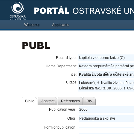
Welcome
Applicants
Record type:
kapitola v odborné knize (C)
Home Department:
Katedra preprimární a primární p
Title:
Kvalita života dětí a učitelské zn
Citace
Lukášová, H. Kvalita života dětí a 
Lékařská fakulta UK, 2006. s. 69
Biblio
Abstract
References
RIV
Publication year:
2006
Obor:
Pedagogika a školství
Form of publication: