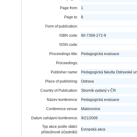
Page from:
1
Page to:
8
Form of publication:
ISBN code:
80-7368-272-9
ISSN code:
Proceedings title:
Pedagogická evaluace
Proceedings:
Publisher name:
Pedagogická fakulta Ostravské uni
Place of publishing:
Ostrava
Country of Publication:
Sborník vydaný v ČR
Název konference:
Pedagogická evaluace
Conference venue:
Malenovice
Datum zahájení konference:
9/21/2006
Typ akce podle státní
Evropská akce
příslušnosti účastníků: