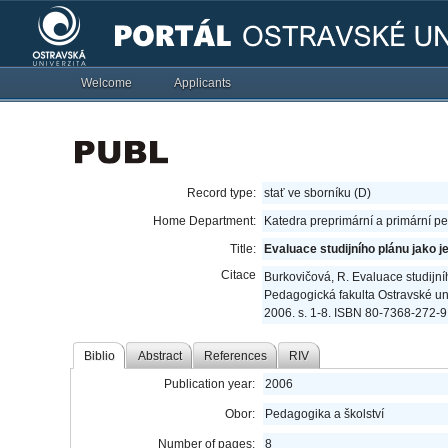
Welcome
Applicants
Record type:
stať ve sborníku (D)
Home Department:
Katedra preprimární a primární p
Title:
Evaluace studijního plánu jako 
Citace
Burkovičová, R. Evaluace studijn
Pedagogická fakulta Ostravské uni
2006. s. 1-8. ISBN 80-7368-272-9
Biblio
Abstract
References
RIV
Publication year:
2006
Obor:
Pedagogika a školství
Number of pages:
8