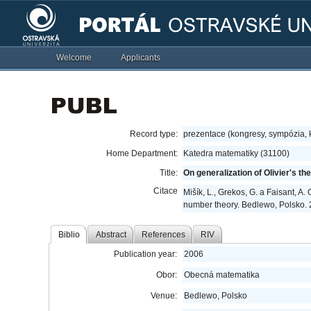
Welcome
Applicants
Record type:
prezentace (kongresy, sympózia,
Home Department:
Katedra matematiky (31100)
Title:
On generalization of Olivier's t
Citace
Mišík, L., Grekos, G. a Faisant, A
number theory. Bedlewo, Polsko. 
Biblio
Abstract
References
RIV
Publication year:
2006
Obor:
Obecná matematika
Venue:
Bedlewo, Polsko