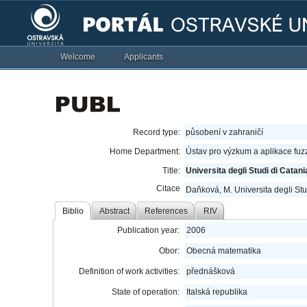
Welcome
Applicants
Record type:
působení v zahraničí
Home Department:
Ústav pro výzkum a aplikace fu
Title:
Universita degli Studi di Catani
Citace
Daňková, M. Universita degli Stu
Biblio
Abstract
References
RIV
Publication year:
2006
Obor:
Obecná matematika
Definition of work activities:
přednášková
State of operation:
Italská republika