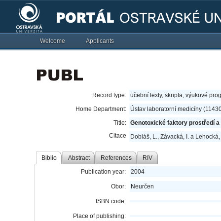
Welcome
Applicants
Record type:
učební texty, skripta, výukové pro
Home Department:
Ústav laboratorní medicíny (1143
Title:
Genotoxické faktory prostředí a
Citace
Dobiáš, L., Závacká, I. a Lehocká,
Biblio
Abstract
References
RIV
Publication year:
2004
Obor:
Neurčen
ISBN code:
Place of publishing: