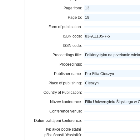
Page from:
13
Page to:
19
Form of publication:
ISBN code:
83-911105-7-5
ISSN code:
Proceedings title:
Folklorystyka na przełomie wie
Proceedings:
Publisher name:
Pro-Filia Cieszyn
Place of publishing:
Cieszyn
Country of Publication:
Název konference:
Filia Uniwersytetu Śląskiego w 
Conference venue:
Datum zahájení konference:
Typ akce podle státní
příslušnosti účastníků: