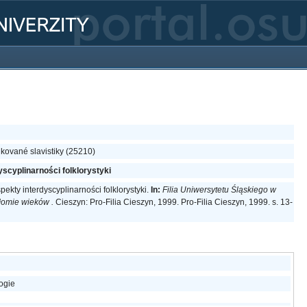
ikované slavistiky (25210)
scyplinarności folklorystyki
ekty interdyscyplinarności folklorystyki.
In:
Filia Uniwersytetu Śląskiego w
ełomie wieków .
Cieszyn: Pro-Filia Cieszyn, 1999. Pro-Filia Cieszyn, 1999. s. 13-
logie