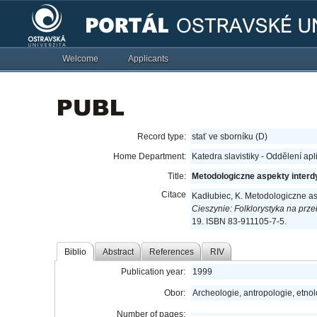
Welcome
Applicants
Record type:
stať ve sborníku (D)
Home Department:
Katedra slavistiky - Oddělení apl
Title:
Metodologiczne aspekty interdy
Citace
Kadłubiec, K. Metodologiczne asp
Cieszynie: Folklorystyka na prz
19. ISBN 83-911105-7-5.
Biblio
Abstract
References
RIV
Publication year:
1999
Obor:
Archeologie, antropologie, etno
Number of pages: