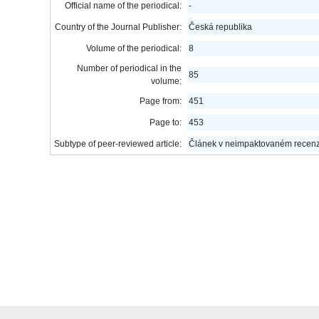
Official name of the periodical:
-
Country of the Journal Publisher:
Česká republika
Volume of the periodical:
8
Number of periodical in the
85
volume:
Page from:
451
Page to:
453
Subtype of peer-reviewed article:
Článek v neimpaktovaném recen