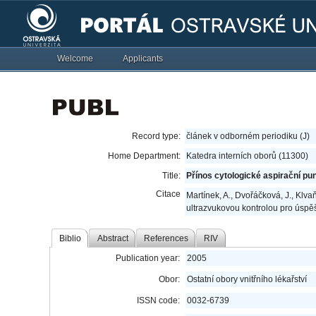
Welcome
Applicants
Record type:
článek v odborném periodiku (J)
Home Department:
Katedra interních oborů (11300)
Title:
Přínos cytologické aspirační pu
Citace
Martínek, A., Dvořáčková, J., Klva
ultrazvukovou kontrolou pro úspěš
Biblio
Abstract
References
RIV
Publication year:
2005
Obor:
Ostatní obory vnitřního lékařství
ISSN code:
0032-6739