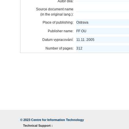
Autor díla:
Source document name
(in the original lang.):
Place of publishing:
Ostrava
Publisher name:
FF OU
Datum vypracování:
11.11. 2005
Number of pages:
312
© 2023
Centre for Information Technology
Technical Support :