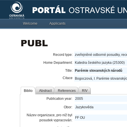
Welcome
Applicants
Record type:
zveřejněné odborné posudky, re
Home Department:
Katedra českého jazyka (25300)
Title:
Parémie slovanských národů
Citace
Bogoczová, I. Parémie slovanský
Biblio
Abstract
References
RIV
Publication year:
2005
Obor:
Jazykověda
Název organizace, pro niž byl
FF OU
posudek vypracován: