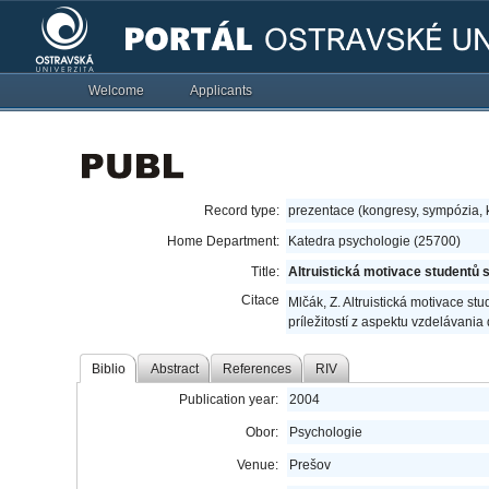
Welcome
Applicants
Record type:
prezentace (kongresy, sympózia,
Home Department:
Katedra psychologie (25700)
Title:
Altruistická motivace studentů s
Citace
Mlčák, Z. Altruistická motivace stu
príležitostí z aspektu vzdelávania
Biblio
Abstract
References
RIV
Publication year:
2004
Obor:
Psychologie
Venue:
Prešov