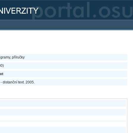
ogramy, příručky
30)
ext
 distanční text. 2005.