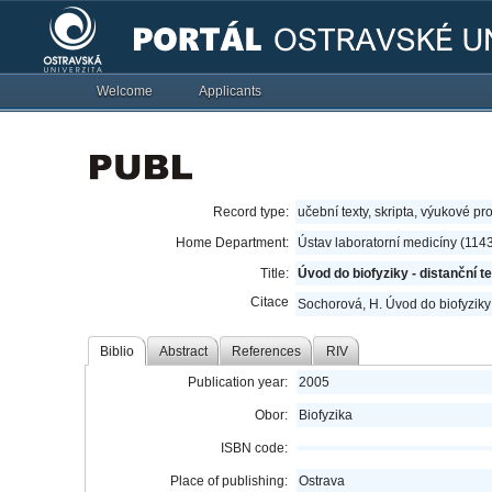
Welcome
Applicants
Record type:
učební texty, skripta, výukové pr
Home Department:
Ústav laboratorní medicíny (114
Title:
Úvod do biofyziky - distanční t
Citace
Sochorová, H. Úvod do biofyziky -
Biblio
Abstract
References
RIV
Publication year:
2005
Obor:
Biofyzika
ISBN code:
Place of publishing:
Ostrava