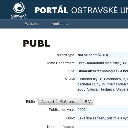
Welcome
Applicants
Record type:
stať ve sborníku (D)
Home Department:
Ústav laboratorní medicíny (114
Title:
Biomedical technologies - a ne
Citace
Černohorský, J., Tiefenbach, P.,
bachelor study.
In:
International
2005. Silesian Technical Univers
Biblio
Abstract
References
RIV
Publication year:
2005
Obor:
Lékařská zařízení, přístroje a v
Number of pages: