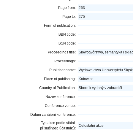
Page from:
263
Page to:
275
Form of publication:
ISBN code:
ISSN code:
Proceedings title:
Słowotwórstwo, semantyka i skła
Proceedings:
Publisher name:
Wydawnictwo Uniwersytetu Śląsk
Place of publishing:
Katowice
Country of Publication:
Sborník vydaný v zahraničí
Název konference:
Conference venue:
Datum zahájení konference:
Typ akce podle státní
Celostátní akce
příslušnosti účastníků: