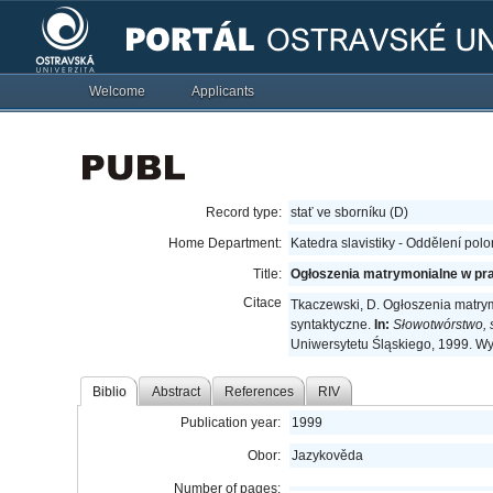
Welcome
Applicants
Record type:
stať ve sborníku (D)
Home Department:
Katedra slavistiky - Oddělení polo
Title:
Ogłoszenia matrymonialne w pras
Citace
Tkaczewski, D. Ogłoszenia matrym
syntaktyczne.
In:
Słowotwórstwo, 
Uniwersytetu Śląskiego, 1999. Wy
Biblio
Abstract
References
RIV
Publication year:
1999
Obor:
Jazykověda
Number of pages: