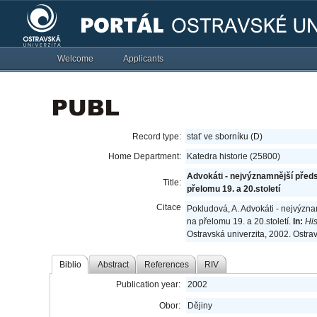
Welcome
Applicants
Record type:
stať ve sborníku (D)
Home Department:
Katedra historie (25800)
Advokáti - nejvýznamnější před
Title:
přelomu 19. a 20.století
Citace
Pokludová, A. Advokáti - nejvýzn
na přelomu 19. a 20.století.
In:
His
Ostravská univerzita, 2002. Ostra
Biblio
Abstract
References
RIV
Publication year:
2002
Obor:
Dějiny