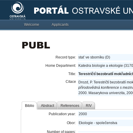
Welcome
Applicants
Record type:
stať ve sborníku (D)
Home Department:
Katedra biologie a ekologie (317
Title:
Terestričtí bezobratlí mokřadn
Citace
Drozd, P. Terestričtí bezobratlí
přírodovědná konference s meziná
2000. Masarykova univerzita, 200
Biblio
Abstract
References
RIV
Publication year:
2000
Obor:
Ekologie - společenstva
Number of pages: