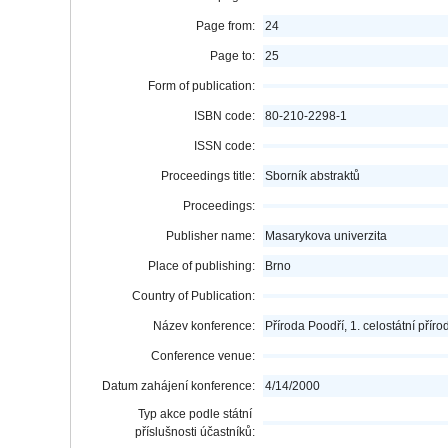
Page from:
24
Page to:
25
Form of publication:
ISBN code:
80-210-2298-1
ISSN code:
Proceedings title:
Sborník abstraktů
Proceedings:
Publisher name:
Masarykova univerzita
Place of publishing:
Brno
Country of Publication:
Název konference:
Příroda Poodří, 1. celostátní pří
Conference venue:
Datum zahájení konference:
4/14/2000
Typ akce podle státní
příslušnosti účastníků: