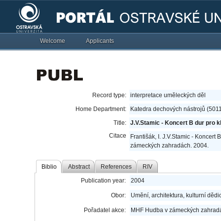
Welcome
Applicants
Record type:
interpretace uměleckých děl
Home Department:
Katedra dechových nástrojů (501
Title:
J.V.Stamic - Koncert B dur pro k
Citace
Františák, I. J.V.Stamic - Koncert 
zámeckých zahradách. 2004.
Biblio
Abstract
References
RIV
Publication year:
2004
Obor:
Umění, architektura, kulturní dědic
Pořadatel akce:
MHF Hudba v zámeckých zahrad