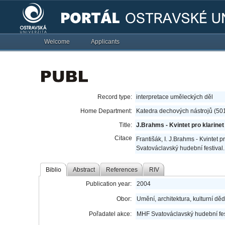
Welcome
Applicants
Record type:
interpretace uměleckých děl
Home Department:
Katedra dechových nástrojů (50
Title:
J.Brahms - Kvintet pro klarine
Citace
Františák, I. J.Brahms - Kvintet 
Svatováclavský hudební festival
Biblio
Abstract
References
RIV
Publication year:
2004
Obor:
Umění, architektura, kulturní děd
Pořadatel akce:
MHF Svatováclavský hudební fes