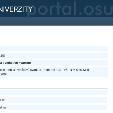
110)
t a symčcové kvarteto
pro klarinet a symčcové kvarteto. [Komorní hra]. Frýdek-Místek. MHF
. 2004.
ictví
tival