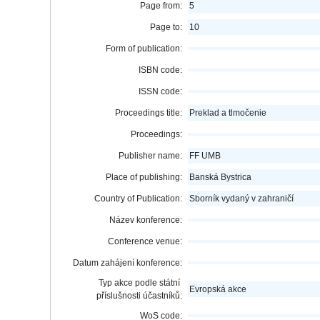
Page from:
5
Page to:
10
Form of publication:
ISBN code:
ISSN code:
Proceedings title:
Preklad a tlmočenie
Proceedings:
Publisher name:
FF UMB
Place of publishing:
Banská Bystrica
Country of Publication:
Sborník vydaný v zahraničí
Název konference:
Conference venue:
Datum zahájení konference:
Typ akce podle státní
Evropská akce
příslušnosti účastníků:
WoS code: