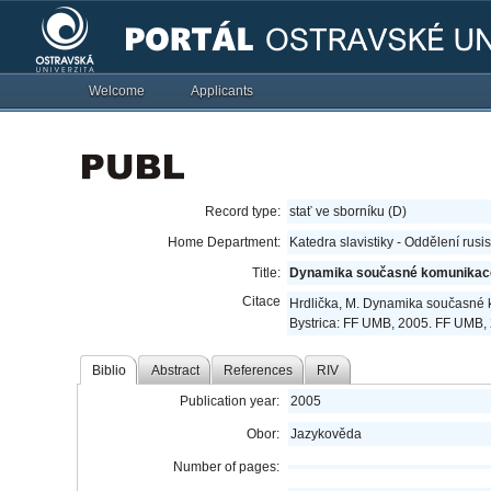
Welcome
Applicants
Record type:
stať ve sborníku (D)
Home Department:
Katedra slavistiky - Oddělení rusi
Title:
Dynamika současné komunikace 
Citace
Hrdlička, M. Dynamika současné k
Bystrica: FF UMB, 2005. FF UMB, 
Biblio
Abstract
References
RIV
Publication year:
2005
Obor:
Jazykověda
Number of pages: