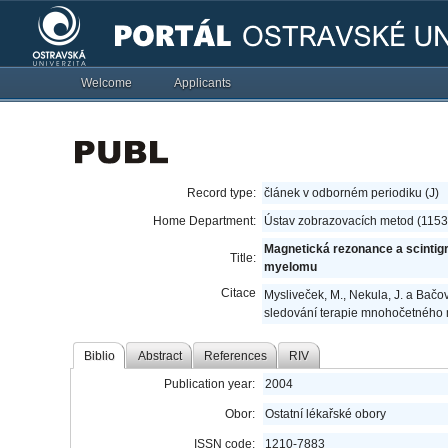
Welcome
Applicants
Record type:
článek v odborném periodiku (J)
Home Department:
Ústav zobrazovacích metod (1153
Magnetická rezonance a scintig
Title:
myelomu
Citace
Mysliveček, M., Nekula, J. a Bačo
sledování terapie mnohočetného
Biblio
Abstract
References
RIV
Publication year:
2004
Obor:
Ostatní lékařské obory
ISSN code:
1210-7883