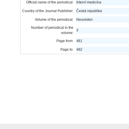
Official name of the periodical:
Interní medicína
Country of the Journal Publisher:
Česká republika
Volume of the periodical:
Neuveden
Number of periodical in the
3
volume:
Page from:
481
Page to:
482