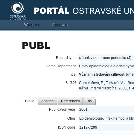
Welcome
Applicants
Record type:
článek v odborném periodiku (J)
Home Department:
Ústav epidemiologie a ochrany ve
Title:
Význam sledování citlivosti kme
Citace
Chmelařová, E., Toršová, V. a Rem
léčbu .
Interní medicína
. 2001, s.
Biblio
Abstract
References
RIV
Publication year:
2001
Obor:
Epidemiologie, infek.nemoci a kli
ISSN code:
1212-7299