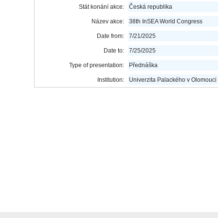
Stát konání akce:
Česká republika
Název akce:
38th InSEA World Congress
Date from:
7/21/2025
Date to:
7/25/2025
Type of presentation:
Přednáška
Institution:
Univerzita Palackého v Olomouci