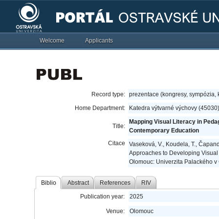
Welcome
Applicants
Record type:
prezentace (kongresy, sympózia,
Home Department:
Katedra výtvarné výchovy (45030
Mapping Visual Literacy in Peda
Title:
Contemporary Education
Citace
Vaseková, V., Koudela, T., Čapand
Approaches to Developing Visual
Olomouc: Univerzita Palackého v
Biblio
Abstract
References
RIV
Publication year:
2025
Venue:
Olomouc