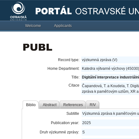
Welcome
Applicants
Record type:
výzkumná zpráva (V)
Home Department:
Katedra výtvarné výchovy (45030
Title:
Digitální interpretace industriá
Citace
Čapandová, T. a Koudela, T. Digit
zpráva k paměťovým uzlům, XR a m
Biblio
Abstract
References
RIV
Subtitle
Výzkumná zpráva k paměťovým uzl
Publication year:
2025
Druh výzkumné zprávy:
S