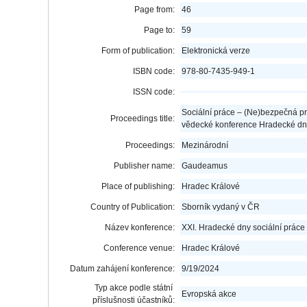
Page from:
46
Page to:
59
Form of publication:
Elektronická verze
ISBN code:
978-80-7435-949-1
ISSN code:
Sociální práce – (Ne)bezpečná pr
Proceedings title:
vědecké konference Hradecké dny
Proceedings:
Mezinárodní
Publisher name:
Gaudeamus
Place of publishing:
Hradec Králové
Country of Publication:
Sborník vydaný v ČR
Název konference:
XXI. Hradecké dny sociální práce
Conference venue:
Hradec Králové
Datum zahájení konference:
9/19/2024
Typ akce podle státní
Evropská akce
příslušnosti účastníků: