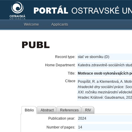
Welcome
Applicants
Record type:
stať ve sborníku (D)
Home Department:
Katedra zdravotně-sociálních stud
Title:
Motivace osob vykonávajících p
Citace
Pospíšil, R. a Klementová, A. Mot
Hradecké dny sociální práce: Soc
XXI. ročníku mezinárodní vědeck
Hradec Králové: Gaudeamus, 2024
Biblio
Abstract
References
RIV
Publication year:
2024
Number of pages:
14