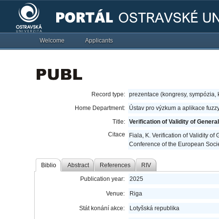
Welcome
Applicants
Record type:
prezentace (kongresy, sympózia,
Home Department:
Ústav pro výzkum a aplikace fuzz
Title:
Verification of Validity of Gener
Citace
Fiala, K. Verification of Validity 
Conference of the European Socie
Biblio
Abstract
References
RIV
Publication year:
2025
Venue:
Riga
Stát konání akce:
Lotyšská republika