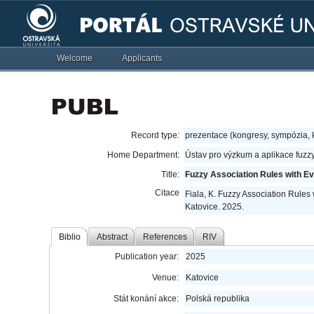
Welcome
Applicants
Record type:
prezentace (kongresy, sympózia,
Home Department:
Ústav pro výzkum a aplikace fuzz
Title:
Fuzzy Association Rules with Ev
Citace
Fiala, K. Fuzzy Association Rules
Katovice. 2025.
Biblio
Abstract
References
RIV
Publication year:
2025
Venue:
Katovice
Stát konání akce:
Polská republika