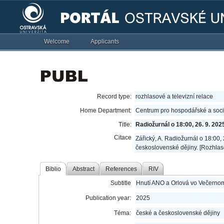
Welcome
Applicants
Record type:
rozhlasové a televizní relace
Home Department:
Centrum pro hospodářské a sociá
Title:
Radiožurnál o 18:00, 26. 9. 202
Citace
Zářický, A. Radiožurnál o 18:00
československé dějiny. [Rozhlas
Biblio
Abstract
References
RIV
Subtitle
Hnutí ANO a Orlová vo Večerno
Publication year:
2025
Téma:
české a československé dějiny