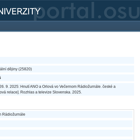
lní dějiny (25820)
5
, 26. 9. 2025: Hnutí ANO a Orlová vo Večernom Rádiožurnále. české a
ová relace]. Rozhlas a televize Slovenska. 2025.
m Rádiožurnále