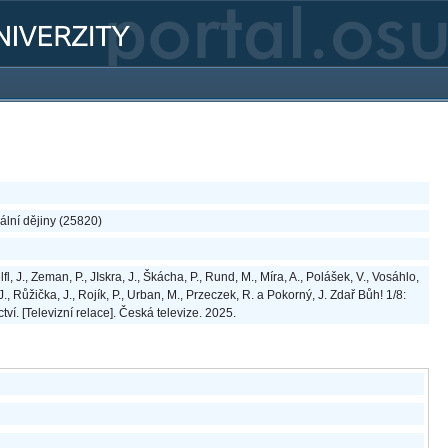
lní dějiny (25820)
elfl, J., Zeman, P., JIskra, J., Škácha, P., Rund, M., Míra, A., Polášek, V., Vosáhlo,
 J., Růžička, J., Rojík, P., Urban, M., Przeczek, R. a Pokorný, J. Zdař Bůh! 1/8:
ctví. [Televizní relace]. Česká televize. 2025.