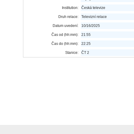
Institution:
Česká televize
Druh relace:
Televizní relace
Datum uvedení:
10/16/2025
Čas od (hh:mm):
21:55
Čas do (hh:mm):
22:25
Stanice:
ČT 2