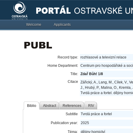
Welcome
Applicants
Record type:
rozhlasové a televizní relace
Home Department:
Centrum pro hospodářské a sociá
Title:
Zdař Bůh! 1/8
Citace
Zářický, A., Lang, M., Cílek, V., V
J., Hrubý, P., Malina, O., Kremla,
Tvrdá práce a fortel. dějiny horni
Biblio
Abstract
References
RIV
Subtitle
Tvrdá práce a fortel
Publication year:
2025
Téma:
dějiny hornictví