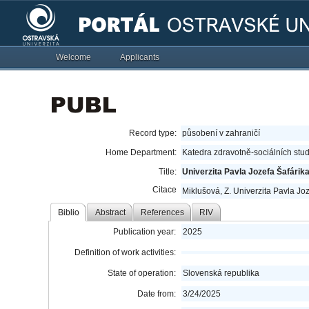
Welcome
Applicants
Record type:
působení v zahraničí
Home Department:
Katedra zdravotně-sociálních stud
Title:
Univerzita Pavla Jozefa Šafári
Citace
Miklušová, Z. Univerzita Pavla Jo
Biblio
Abstract
References
RIV
Publication year:
2025
Definition of work activities:
State of operation:
Slovenská republika
Date from:
3/24/2025