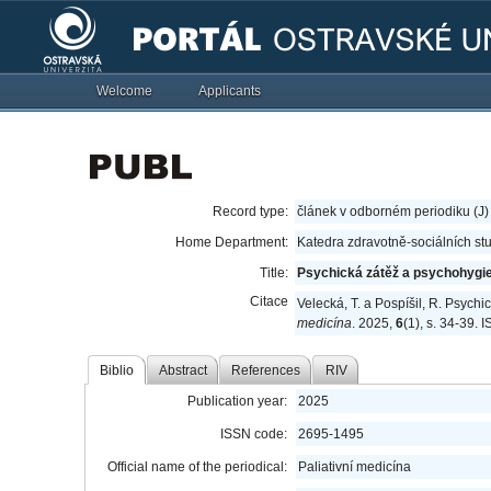
Welcome
Applicants
Record type:
článek v odborném periodiku (J)
Home Department:
Katedra zdravotně-sociálních stu
Title:
Psychická zátěž a psychohygien
Citace
Velecká, T. a Pospíšil, R. Psych
medicína
. 2025,
6
(1), s. 34-39.
Biblio
Abstract
References
RIV
Publication year:
2025
ISSN code:
2695-1495
Official name of the periodical:
Paliativní medicína