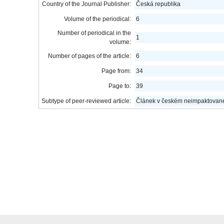
Country of the Journal Publisher:
Česká republika
Volume of the periodical:
6
Number of periodical in the
1
volume:
Number of pages of the article:
6
Page from:
34
Page to:
39
Subtype of peer-reviewed article:
Článek v českém neimpaktované